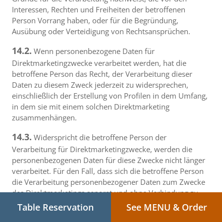
Interessen, Rechten und Freiheiten der betroffenen
Person Vorrang haben, oder für die Begründung,
Ausübung oder Verteidigung von Rechtsansprüchen.
14.2.
Wenn personenbezogene Daten für
Direktmarketingzwecke verarbeitet werden, hat die
betroffene Person das Recht, der Verarbeitung dieser
Daten zu diesem Zweck jederzeit zu widersprechen,
einschließlich der Erstellung von Profilen in dem Umfang,
in dem sie mit einem solchen Direktmarketing
zusammenhängen.
14.3.
Widerspricht die betroffene Person der
Verarbeitung für Direktmarketingzwecke, werden die
personenbezogenen Daten für diese Zwecke nicht länger
verarbeitet. Für den Fall, dass sich die betroffene Person
die Verarbeitung personenbezogener Daten zum Zwecke
des Direktmarketings separat und ohne Verbindung zu
einer anderen Handlung entscheidet, einschließlich durch
Table Reservation
See MENU & Order
Aktivieren eines Akzeptanzknopfes für die Verarbeitung